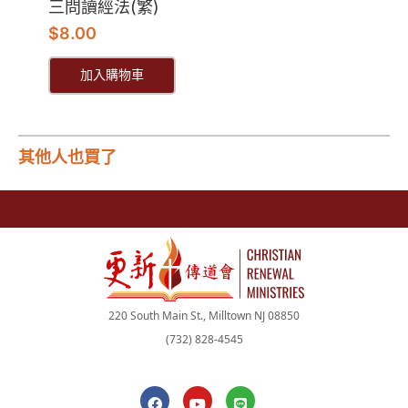
三問讀經法(繁)
$
8.00
加入購物車
其他人也買了
220 South Main St., Milltown NJ 08850
(732) 828-4545
F
Y
L
a
o
i