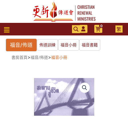
跳
至
主
要
0
選
繁
內
單
容
福音/佈道
佈道訓練
福音小冊
福音書籍
>
>
書房首頁
福音/佈道
福音小冊
福
音
橋
(泰
文/
英
文