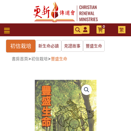
跳
至
主
要
0
選
繁
內
單
容
初信栽培
新生命必讀
見證故事
豐盛生命
>
>
書房首頁
初信栽培
豐盛生命
豐
盛
生
命
──
栽
培