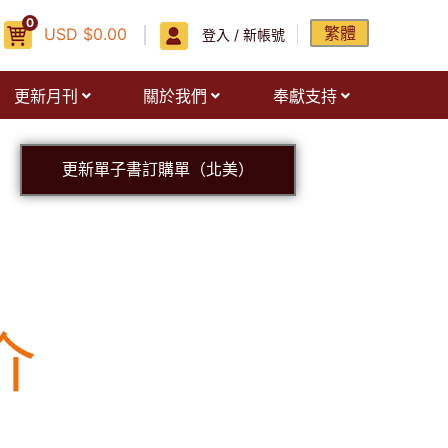
0
繁體
USD
$
0.00
登入 / 新帳號
更新月刊
關於我們
奉獻支持
更新單子書訂購單（北美）
介