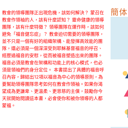
簡体
教會的領導團隊正出現危機，該如何解決？ 蒙召在
教會作領袖的人，該有什麼認知？ 靈命健康的領導
團隊，該有什麼特徵？ 領導團隊在運作時，該如何
避免「福音健忘症」？ 教會迫切需要的領導團隊，
並不只是一個有好的組織架構、能發揮高效能的團
隊，還必須是一個深深受到耶穌基督福音的呼召、
經歷過福音的安慰，從而被福音塑造出來的團隊。
福音必須是教會在架構和功能上的核心模式，也必
須是領袖們的身分定位。 本書提出了具體的福音呼
召內容，歸結出12項以福音為中心的領導原則，為
要幫助領導團隊思考如何在教會作領袖。如果你渴
望成為更謙卑、更溫柔、更恩慈的主僕，鼓勵你今
天就開始閱讀這本書，必會使你和被你領導的人都
蒙福。