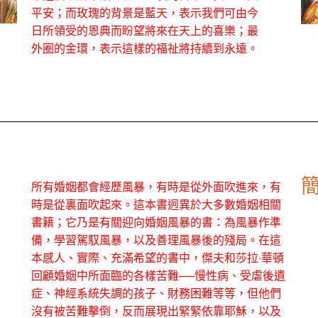
平安；而玫瑰的背景是藍天，表示我們可由今
日所領受的恩典而盼望將來在天上的喜樂；最
外圈的金環，表示這樣的福祉將持續到永遠。
所有婚姻都會經歷風暴，有時是從外面吹進來，有
時是從裏面吹起來。這本書迥異於大多數婚姻相關
書籍；它乃是有關迎向婚姻風暴的書：為風暴作準
備，學習駕馭風暴，以及善理風暴後的殘局。在這
本感人、實際、充滿希望的書中，傑夫和莎拉‧華頓
回顧婚姻中所面臨的各樣苦難──慢性病、受虐後遺
症、神經系統失調的孩子、財務困難等等，但他們
沒有被苦難擊倒，反而展現出緊緊依靠耶穌，以及