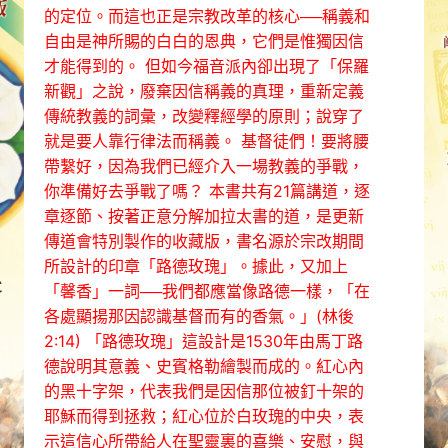
的定位。而這也正是宗教改革的核心──稱義和
自由是神所賜的白白的恩典，它們是惟獨因信
才能得到的。 但如今福音派內卻出現了「保羅
新觀」之說，廢棄因信稱義的真理，重新定義
傳統教義的詞彙，改變釋經學的原則；說穿了
就是要人靠行律法而稱義。 基督徒們！要將腰
帶繫好，因為我們已經介入一場教義的爭戰，
你準備好去爭戰了嗎？ 本書共有21篇講道，逐
章逐節、按著正意分解加拉太書的道，是更新
傳道會特別製作的收藏版，書名源於宗改期間
所設計的印章「路德玫瑰」。據此，又加上
「馨香」一詞──我們都應當像路德一樣，「在
各處顯揚那因認識基督而有的香氣。」(林後
2:14) 「路德玫瑰」這設計是1530年由馬丁路
德說明其意義、史賓格勒繪製而成的。紅心內
的黑十字架，代表我們是因信那位被釘十架的
耶穌而得到拯救；紅心位於白玫瑰的中央，表
示這信心所帶給人在聖靈裏的喜樂、安慰，與