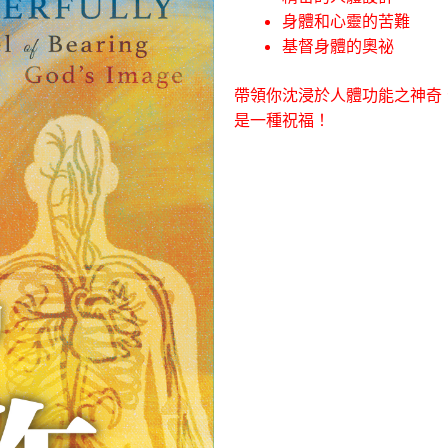
身體和心靈的苦難
基督身體的奧祕
帶領你沈浸於人體功能之神奇
是一種祝福！