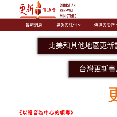
跳
至
主
要
最新消息
異象與託付
傳道與影音
內
容
北美和其他地區更新
台灣更新書
《以福音為中心的領導》