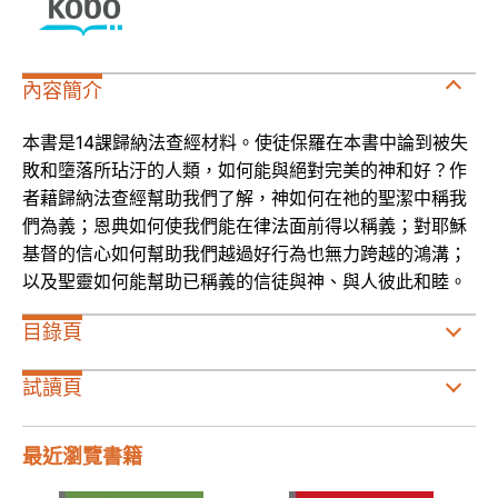
內容簡介
本書是14課歸納法查經材料。使徒保羅在本書中論到被失
敗和墮落所玷汙的人類，如何能與絕對完美的神和好？作
者藉歸納法查經幫助我們了解，神如何在祂的聖潔中稱我
們為義；恩典如何使我們能在律法面前得以稱義；對耶穌
基督的信心如何幫助我們越過好行為也無力跨越的鴻溝；
以及聖靈如何能幫助已稱義的信徒與神、與人彼此和睦。
目錄頁
試讀頁
最近瀏覽書籍