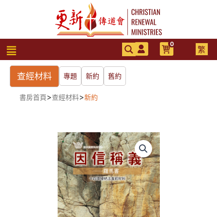
跳
至
主
要
0
選
繁
內
單
容
查經材料
專題
新約
舊約
>
>
書房首頁
查經材料
新約
因
信
稱
義
──
羅
馬