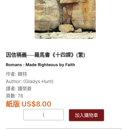
書
《十
四
課》
數
量
因信稱義──羅馬書《十四課》(繁)
Romans : Made Righteous by Faith
作者: 韓特
Author: (Gladys Hunt)
譯者: 鍾榮蒼
頁數: 78
紙版 US
$
8.00
加入購物車