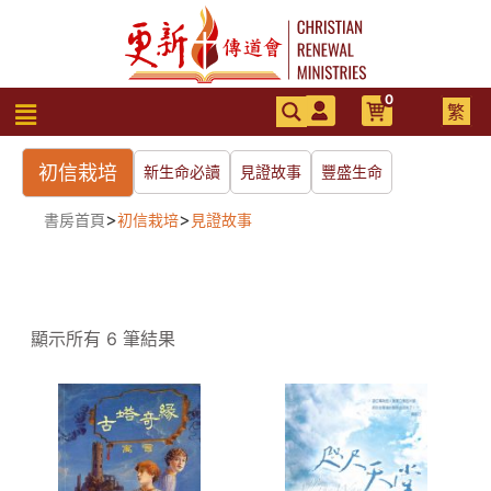
跳
至
主
要
0
選
繁
內
單
容
初信栽培
新生命必讀
見證故事
豐盛生命
>
>
書房首頁
初信栽培
見證故事
顯示所有 6 筆結果