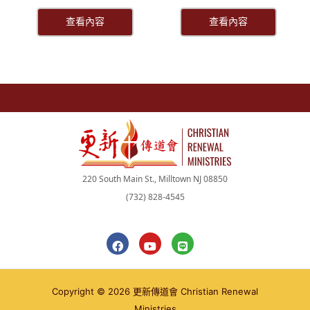
查看內容
查看內容
220 South Main St., Milltown NJ 08850
(732) 828-4545
F
Y
L
a
o
i
c
u
n
e
t
e
b
u
Copyright © 2026 更新傳道會 Christian Renewal
o
b
o
e
Ministries