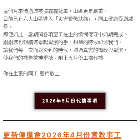
這個月來清邁城被濃霧霾籠罩，山區更是嚴重。
目前已有六大山區進入「災害緊急狀態」，同
工
健康受到威
脅，
即便如此，暑期間各項聖
工
在主的憐憫保守中如期完成。
謝謝您也懇請您舉起聖潔的手，想到的時候紀念我們，
讓我們每一次面對災難的時候，透過真實的悔改與聖潔，
使我們的
禱
告蒙神垂聽。附上五
月份
工
場
代
禱
你在主裏的同工 愛梅敬上
2026年5月份代禱事項
更新傳道會2026年4月份宣教事工