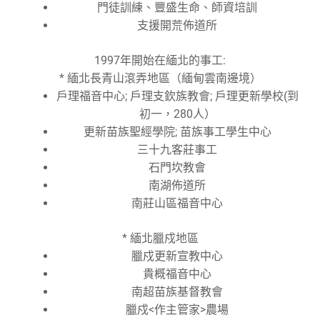
門徒訓練、豐盛生命、師資培訓
支援開荒佈道所
1997年開始在緬北的事工:
* 緬北長青山滾弄地區（緬甸雲南邊境）
戶理福音中心; 戶理支欽族教會; 戶理更新學校(到
初一，280人）
更新苗族聖經學院; 苗族事工學生中心
三十九客莊事工
石門坎教會
南湖佈道所
南莊山區福音中心
* 緬北臘戍地區
臘戍更新宣教中心
貴概福音中心
南超苗族基督教會
臘戍<作主管家>農場