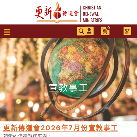
跳
至
主
要
0
選
繁
內
單
容
宣教事工
更新傳道會2026年7月份宣教事工
親愛的代禱夥伴平安：