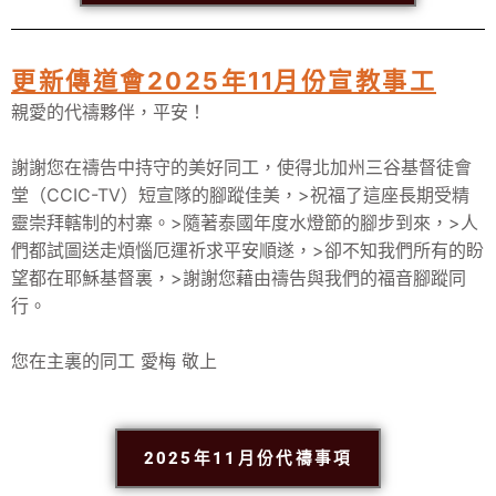
更新傳道會2025年11月份宣教事工
親愛的代禱夥伴，平安！
謝謝您在禱告中持守的美好同工，使得北加州三谷基督徒會
堂（CCIC-TV）短宣隊的腳蹤佳美，>祝福了這座長期受精
靈崇拜轄制的村寨。>隨著泰國年度水燈節的腳步到來，>人
們都試圖送走煩惱厄運祈求平安順遂，>卻不知我們所有的盼
望都在耶穌基督裏，>謝謝您藉由禱告與我們的福音腳蹤同
行。
您在主裏的同工 愛梅 敬上
2025年11月份代禱事項