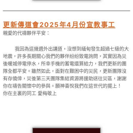
更新傳道會2025年4月份宣教事工
親愛的代禱夥伴平安：
我因為這幾週外出講道，沒想到緬甸發生超過七級的大
地震，許多長期關心我們的夥伴紛紛致電詢問，其實因為災
後暖城停電停水，所幸手機的蓄電還算給力，我們更新的團
隊全都平安。雖然如此，面對在艱困中的災民，更新團隊沒
有存僥倖，災後第三天團隊集結資源將援助送往災區，謝謝
你在禱告關懷中的參與。願神喜悅我們在這世代的擺上！
你在主裏的同工 愛梅敬上