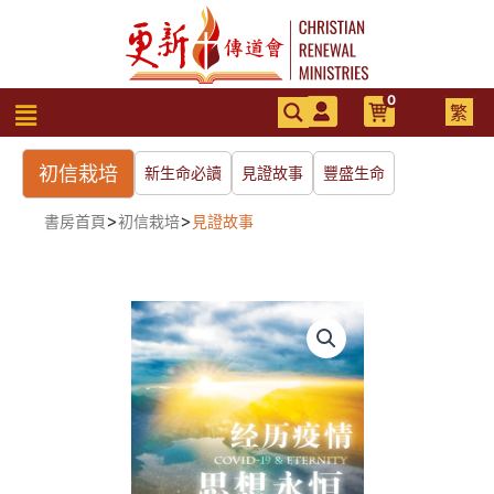
跳
至
主
要
0
選
繁
內
單
容
初信栽培
新生命必讀
見證故事
豐盛生命
>
>
書房首頁
初信栽培
見證故事