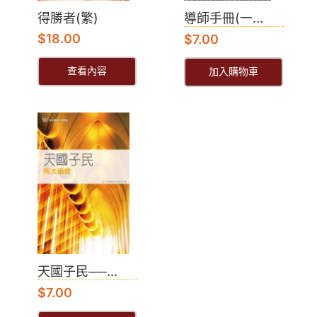
得勝者(繁)
導師手冊(一...
$
18.00
$
7.00
查看內容
加入購物車
天國子民──...
$
7.00