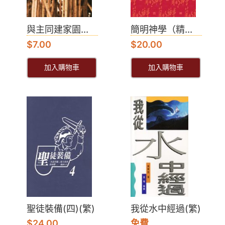
與主同建家園...
簡明神學（精...
$
7.00
$
20.00
加入購物車
加入購物車
聖徒裝備(四)(繁)
我從水中經過(繁)
$
24.00
免費