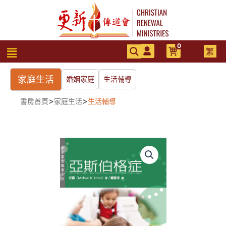
跳
至
主
要
0
選
繁
內
單
容
家庭生活
婚姻家庭
生活輔導
>
>
書房首頁
家庭生活
生活輔導
亞
斯
伯
格
症
數
量