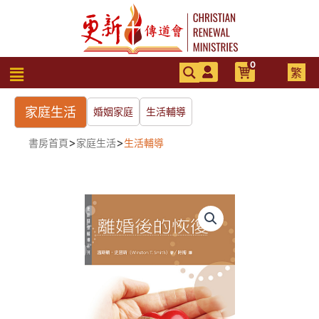
跳
至
主
要
0
選
繁
內
單
容
家庭生活
婚姻家庭
生活輔導
>
>
書房首頁
家庭生活
生活輔導
離
婚
後
的
恢
復
數