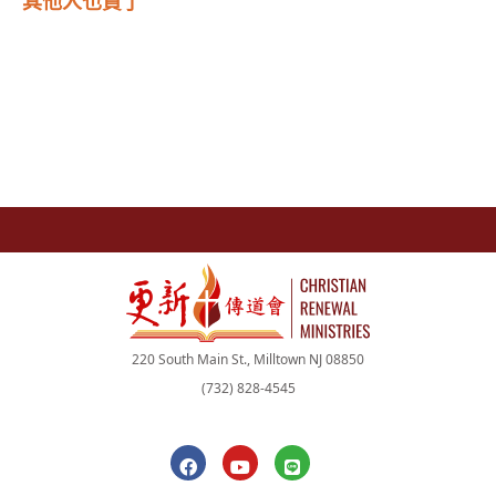
其他人也買了
220 South Main St., Milltown NJ 08850
(732) 828-4545
F
Y
L
a
o
i
c
u
n