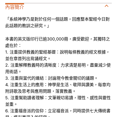
內容簡介
「系統神學乃是對於任何一個話題，回應整本聖經今日對
此話題的教訓之研究。」
本書的英文版印行已逾300,000冊，廣受歡迎，其獨特之
處在於：
1. 注重提供教義的聖經基礎：說明每條教義的經文根據，
並在章首列出背誦經文。
2. 注重解釋教義時的清晰度：力求清楚易明，盡量減少使
用術語。
3. 注重與當代的連結：討論現今教會關切的議題。
4. 注重生活上的應用：神學是生活、敬拜與讚美，每章均
附詩歌及思考與應用問題，落實教義。
5. 注重幫助讀者理解：文筆親切易讀，理性、感性與靈性
並重。
6. 注重福音派的信仰：立足福音派，同時提供七大傳統書