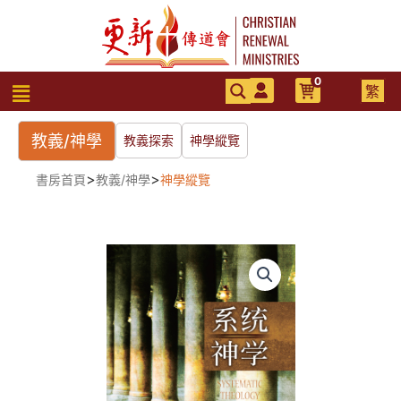
跳
至
主
要
0
選
繁
內
單
容
教義/神學
教義探索
神學縱覽
>
>
書房首頁
教義/神學
神學縱覽
系
統
神
學
（精
裝
本）