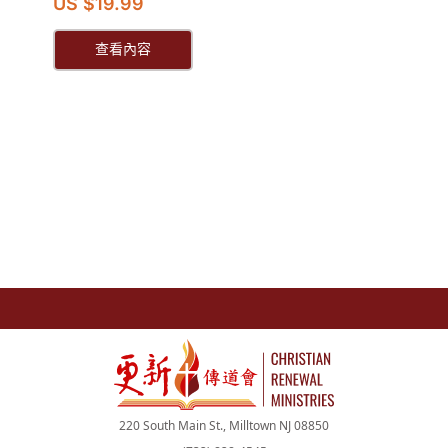
US $19.99
查看內容
220 South Main St., Milltown NJ 08850