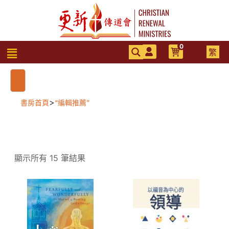
跳
至
主
要
0
選
繁
內
單
容
>
書房首頁
“編輯推薦”
顯示所有 15 筆結果