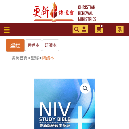
跳
至
主
要
0
選
繁
內
單
容
聖經
尋道本
研讀本
>
>
書房首頁
聖經
研讀本