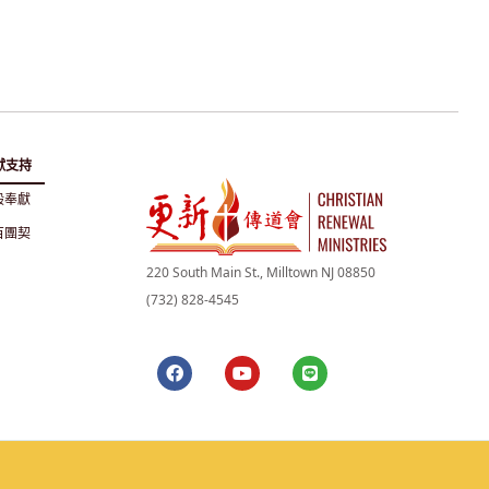
獻支持
般奉獻
百團契
220 South Main St., Milltown NJ 08850
(732) 828-4545​
F
Y
L
a
o
i
c
u
n
e
t
e
b
u
o
b
o
e
k