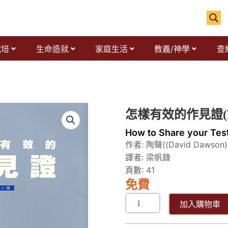
栽培
生命造就
家庭生活
教義/神學
查
怎
怎樣有效的作見證(
樣
How to Share your Test
有
作者: 陶聲((David Dawson)
效
譯者: 梁帆鋒
的
頁數: 41
作
免費
見
證
加入購物車
數
量