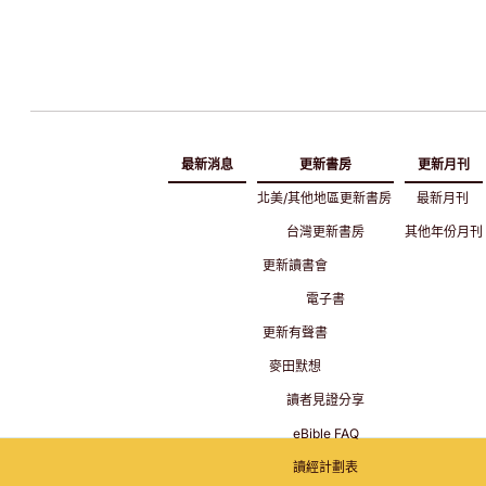
最新消息
更新書房
更新月刊
北美/其他地區更新書房
最新月刊
台灣更新書房
其他年份月刊
更新讀書會
電子書
更新有聲書
麥田默想
讀者見證分享
eBible FAQ
讀經計劃表