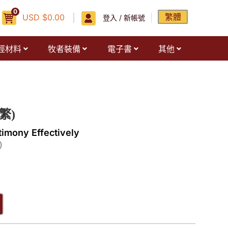
0
繁體
USD
$
0.00
登入 / 新帳號
經材料
牧者裝備
電子書
其他
繁)
imony Effectively
)