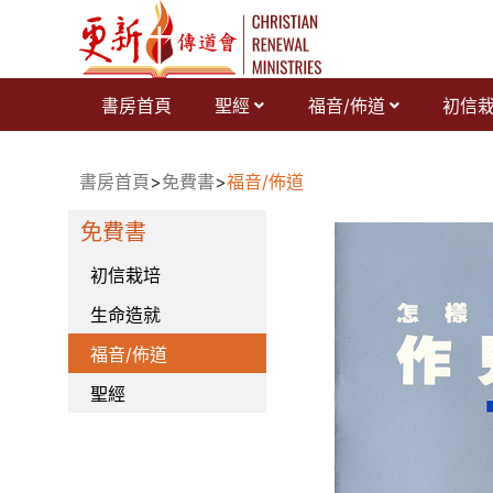
跳
至
主
要
書房首頁
聖經
福音/佈道
初信
內
容
書房首頁
>
免費書
>
福音/佈道
免費書
初信栽培
生命造就
福音/佈道
聖經