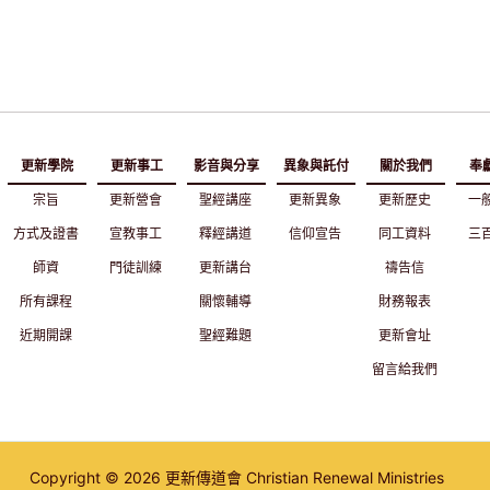
更新學院
更新事工
影音與分享
異象與託付
關於我們
奉
宗旨
更新營會
聖經講座
更新異象
更新歷史
一
方式及證書
宣教事工
釋經講道
信仰宣告
同工資料
三
師資
門徒訓練
更新講台
禱告信
所有課程
關懷輔導
財務報表
近期開課
聖經難題
更新會址
留言給我們
Copyright © 2026 更新傳道會 Christian Renewal Ministries