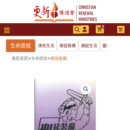
跳
至
主
要
0
選
繁
內
單
容
生命造就
禱告生活
聖徒裝備
讀經生活
靈命進深
>
>
書房首頁
生命造就
聖徒裝備