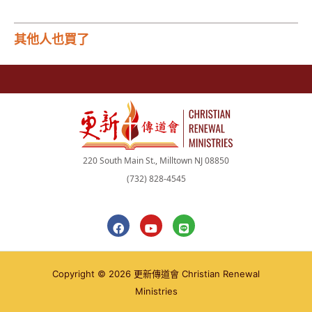
其他人也買了
220 South Main St., Milltown NJ 08850
(732) 828-4545
F
Y
L
a
o
i
c
u
n
e
t
e
b
u
Copyright © 2026 更新傳道會 Christian Renewal
o
b
o
e
Ministries
k