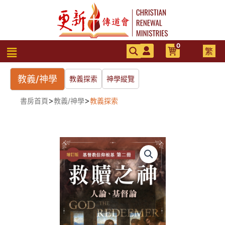
跳
至
主
要
0
選
繁
內
單
容
教義/神學
教義探索
神學縱覽
>
>
書房首頁
教義/神學
教義探索
救
贖
之
神
數
量