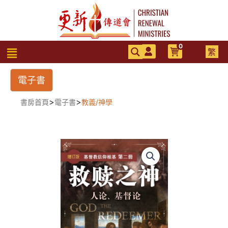
跳
至
主
要
0
選
繁
內
單
容
電子書
>
>
書房首頁
電子書
教義/神學