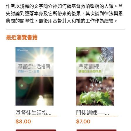
作者以淺顯的文字簡介神如何藉基督救贖墮落的人類。首
先討論到墮落本身及它所帶來的後果，其次談到律法與恩
典間的關聯性，最後用基督其人和祂的工作作為總結。
最近瀏覽書籍
基督徒生活指...
門徒訓練──...
$
8.00
$
7.00