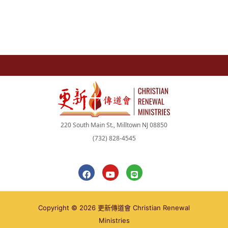
220 South Main St., Milltown NJ 08850
(732) 828-4545
F
Y
L
a
o
i
c
u
n
e
t
e
b
u
Copyright © 2026 更新傳道會 Christian Renewal
o
b
o
e
Ministries
k