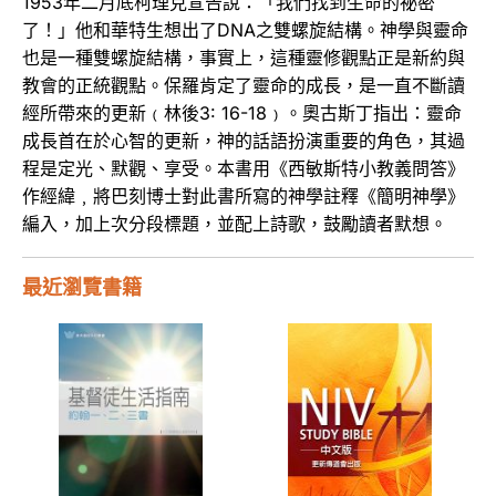
1953年二月底柯理克宣告說：「我們找到生命的祕密
了！」他和華特生想出了DNA之雙螺旋結構。神學與靈命
也是一種雙螺旋結構，事實上，這種靈修觀點正是新約與
教會的正統觀點。保羅肯定了靈命的成長，是一直不斷讀
經所帶來的更新﹙林後3: 16-18﹚。奧古斯丁指出：靈命
成長首在於心智的更新，神的話語扮演重要的角色，其過
程是定光、默觀、享受。本書用《西敏斯特小教義問答》
作經緯﹐將巴刻博士對此書所寫的神學註釋《簡明神學》
編入，加上次分段標題，並配上詩歌，鼓勵讀者默想。
最近瀏覽書籍