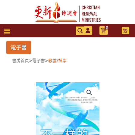
跳
至
主
要
0
選
繁
內
單
容
電子書
>
>
書房首頁
電子書
教義/神學