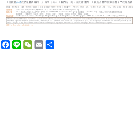
F
L
W
E
分
a
i
e
m
享
c
n
C
a
e
e
h
i
b
a
l
o
t
o
k