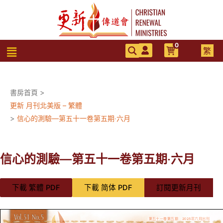
跳
至
主
要
0
選
繁
內
單
容
書房首頁
>
更新 月刊北美版 – 繁體
>
信心的測驗—第五十一卷第五期‧六月
信心的測驗—第五十一卷第五期‧六月
下載 繁體 PDF
下載 简体 PDF
訂閱更新月刊