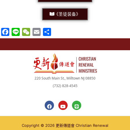
《圣徒装备》
F
L
W
E
分
a
i
e
m
享
c
n
C
a
e
e
h
i
b
a
l
o
t
220 South Main St., Milltown NJ 08850
o
(732) 828-4545
k
F
Y
L
a
o
i
c
u
n
e
t
e
b
u
Copyright © 2026 更新傳道會 Christian Renewal
o
b