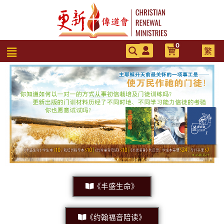
跳
至
主
要
0
選
繁
內
單
容
《丰盛生命》
《约翰福音陪读》