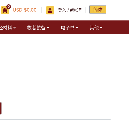
0
简体
USD
$
0.00
登入 / 新帐号
经材料
牧者装备
电子书
其他