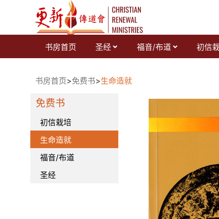
跳
至
内
容
书房首页
圣经
福音/布道
初信
书房首页
>
免费书
>
生命造就
免费书
初信栽培
生命造就
福音/布道
圣经