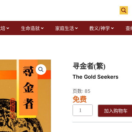
栽培
生命造就
家庭生活
教义/神学
查
尋
寻金者(繁)
金
The Gold Seekers
者
数
页数: 85
量
免费
加入购物车