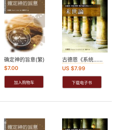
确定神的旨意(繁)
古德恩《系统……
$
7.00
US $7.99
加入购物车
下载电子书