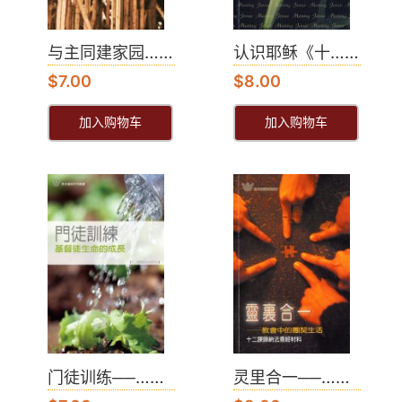
与主同建家园……
认识耶稣《十……
$
7.00
$
8.00
加入购物车
加入购物车
门徒训练──……
灵里合一──……