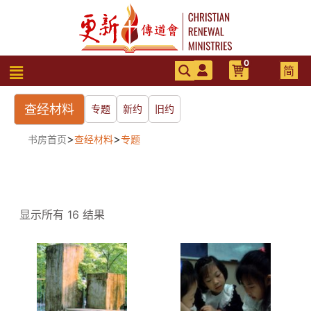
跳
至
内
容
0
菜
简
单
查经材料
专题
新约
旧约
>
>
书房首页
查经材料
专题
显示所有 16 结果