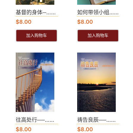
基督的身体─……
如何带领小组……
$
8.00
$
8.00
加入购物车
加入购物车
往高处行──……
祷告良辰──……
$
8.00
$
8.00