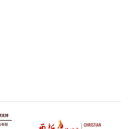
献支持
般奉献