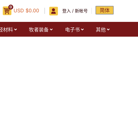
0
简体
USD
$
0.00
登入 / 新帐号
经材料
牧者装备
电子书
其他