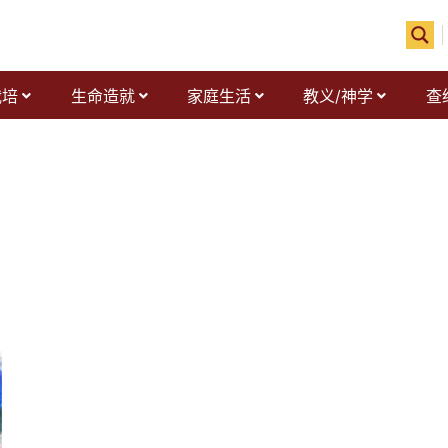
栽培
生命造就
家庭生活
教义/神学
查