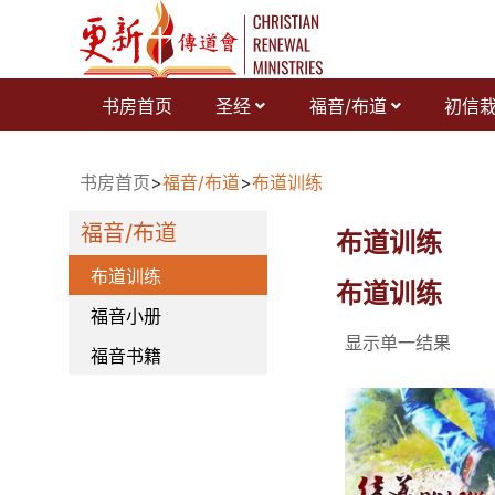
跳
至
内
容
书房首页
圣经
福音/布道
初信
书房首页
>
福音/布道
>
布道训练
福音/布道
布道训练
布道训练
布道训练
福音小册
显示单一结果
福音书籍