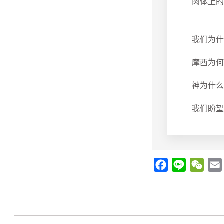
肉体上的
我们为什
摩西为何
神为什么
我们盼望
F
L
W
a
i
e
c
n
C
e
e
h
i
b
a
l