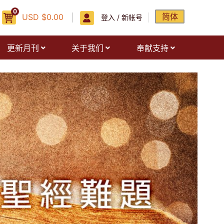
0
简体
USD
$
0.00
登入 / 新帐号
更新月刊
关于我们
奉献支持