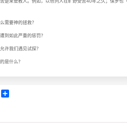
苦楚来管教人。例如，以色列人在旷野受苦40年之久；保罗也
么需要神的拯救？
遭到如此严重的惩罚？
允许我们遇见试探？
的是什么？
E
分
m
享
a