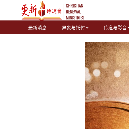
跳
至
内
容
最新消息
异象与托付
传道与影音