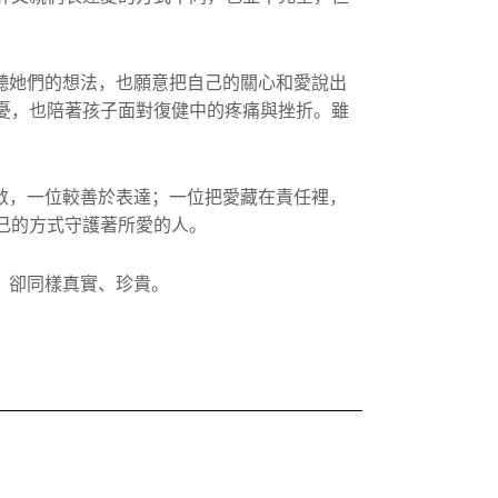
聽她們的想法，也願意把自己的關心和愛說出
憂，
也陪著孩子面對復健中的疼痛與挫折。
雖
。
斂，一位較善於表達；一位把愛藏在責任裡，
己的方式守護著所愛的人。
，卻同樣真實、珍貴。