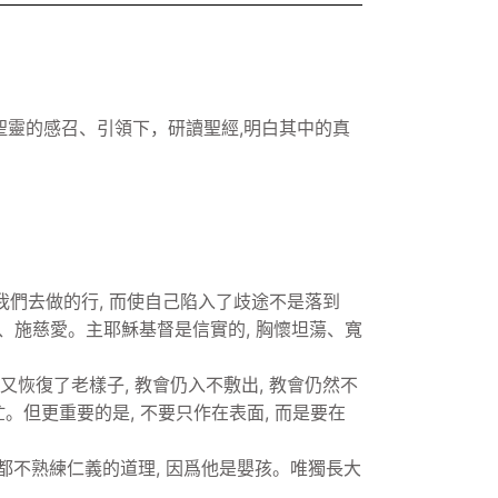
聖靈的感召、引領下，研讀聖經,明白其中的真
我們去做的行, 而使自己陷入了歧途不是落到
憐憫、施慈愛。主耶穌基督是信實的, 胸懷坦蕩、寬
又恢復了老樣子, 教會仍入不敷出, 教會仍然不
。但更重要的是, 不要只作在表面, 而是要在
都不熟練仁義的道理, 因爲他是嬰孩。唯獨長大