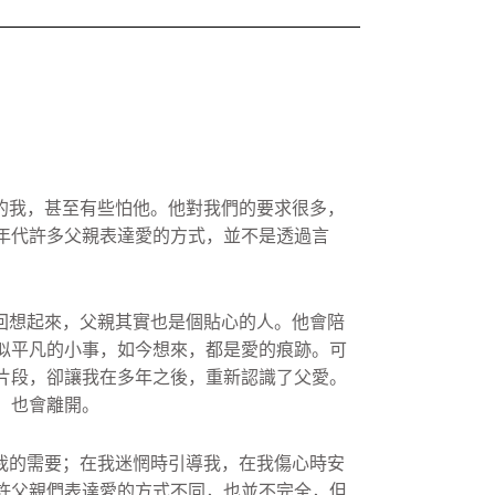
的我，
甚至有些怕他。他對我們的要求很多，
年代許多父親表達愛的方式，
並不是透過言
回想起來，父親其實也是個貼心的人。他會陪
似平凡的小事，如今想來，
都是愛的痕跡。可
片段，卻讓我在多年之後，重新認識了父愛。
，
也會離開。
我的需要；在我迷惘時引導我，
在我傷心時安
許父親們表達愛的方式不同，也並不完全，但