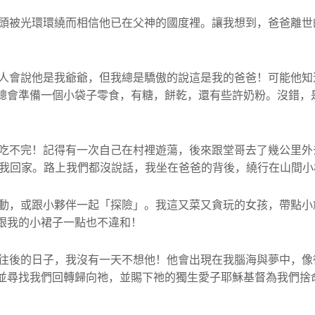
頭被光環環繞而相信他已在父神的國度裡。讓我想到，
爸爸離世
人會說他是我爺爺，
但我總是驕傲的說這是我的爸爸！可能他知
總會準備一個小袋子零食，有糖，
餅乾，還有些許奶粉。沒錯，
吃不完！
記得有一次自己在村裡遊蕩，後來跟堂哥去了幾公里外
接我回家。路上我們都沒說話，
我坐在爸爸的背後，繞行在山間小
動，或跟小夥伴一起「
探險」。我這又菜又貪玩的女孩，帶點小
跟我的小裙子一點也不違和！
往後的日子，
我沒有一天不想他！他會出現在我腦海與夢中，
像
並尋找我們回轉歸向祂，
並賜下祂的獨生愛子耶穌基督為我們捨