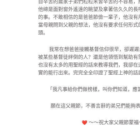
自辛苦的農家子弟們粒粒米皆辛苦
的不容易，
他總是面對窗外遙遠的眺望及拿著信久久的長
的事。
不敢相信的是爸爸節儉一輩子，
他沒有
當母親問到父親的想法，他沒有要求任何形式
頭。
我常在想爸爸接觸基督信仰很早，
卻遲遲
被某些基督徒絆倒的人？
還是他領悟到幫助有
也沒有太多的用聖經的話來教導我們，
我卻在
實的能行出來。
完完全全印證了聖經上神的話
「我凡事給你們做榜樣，叫你們知道，應
願在這父親節，
不善言辭的弟兄們能夠
～～祝大家父親節蒙福