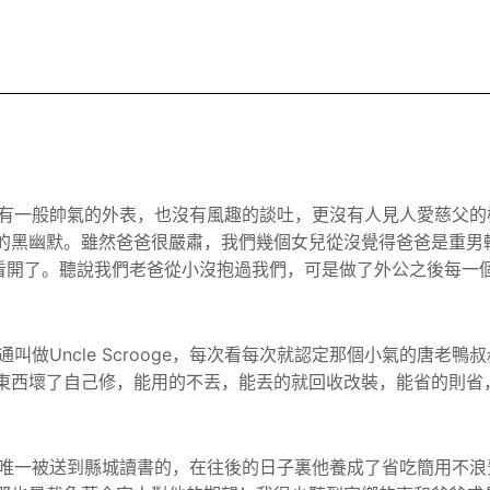
有一般帥氣的外表，也沒有風趣的談吐，
更沒有人見人愛慈父的
的黑幽默。
雖然爸爸很嚴肅，我們幾個女兒從沒覺得爸爸是重男
看開了。聽說我們老爸從小沒抱過我們，
可是做了外公之後每一
Uncle Scrooge，
每次看每次就認定那個小氣的唐老鴨叔
東西壞了自己修，能用的不丟，能丟的就回收改裝，
能省的則省
唯一被送到縣城讀書的，
在往後的日子裏他養成了省吃簡用不浪