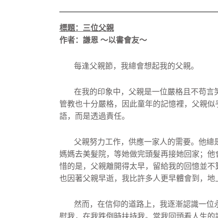
標題：三位父親
作者：謙恩 ～以書會友～
每逢父親節，我總會想起我的父親。
在我的印象中，父親是一位嚴格且不苟言
管教也十分嚴格，
因此童年的記憶裡，父親似
語，而是透過責任。
父親努力工作，供應一家人的需要。
他總
媽媽去美髮院，
等她做完頭髮再接她回家；他
惜的是，父親離開得太早，
留給我的回憶並不
也因著父親早逝，我比許多人更早體會到，
地
然而，在信仰的道路上，
我逐漸認識一位
慰我，在我跌倒時扶持我。
當我回頭看人生的