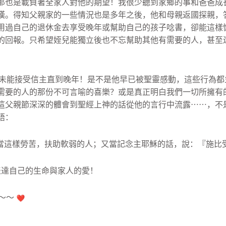
那也是載負著全家人對他的期望！
我很少聽到家鄉的事和爸爸成
嘆。
得知父親家的一些情況也是多年之後，他和母親返國探親，
用過自己的退休金去享受晚年或幫助自己的孩子唸書，
卻能這樣
的回報。
只希望姪兒能獨立後也不忘幫助其他有需要的人，
甚至
未能接受信主直到晚年！是不是他早已被聖靈感動，
這些行為都
需要的人的那份不可言喻的喜樂？
或是真正明白我們一切所擁有
這父親節深深的體會到聖經上神的話從他的言行中流露⋯⋯，
不
語：
當這樣勞苦，
扶助軟弱的人；又當記念主耶穌的話，說：『施比
表達自己的生命與家人的愛！
～～