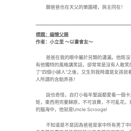
願爸爸也在天父的樂園裡，與主同在！
標題：緬懷父親
作者：小立里 ～以書會友～
爸爸在我的眼中屬於另類的瀟灑。
他既沒
有他獨特的風格講笑話，卻常常是沒有人敢笑
了”四個小婦人”之後，
又生到我時還是女孩就
人所謂的含飴弄孫！
說也奇怪，
自打小每年聖誕都愛看一個卡通叫做
矩，東西用完要歸原，不可浪費，
不可亂花，
的腦海中，
他就是Uncle Scrooge!
不知道是不是因為爸爸是家中所有男丁中