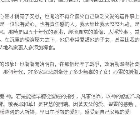
心靈才稍有了安慰，也開始不再介懷於自己缺乏父愛的這件事上
然是一位很有愛心，也有責任感的人。
我大姐比我大整整九歲，是
居。
那時是四五十年代的香港，經濟異常的蕭條，人浮於事 。
 。在沉重的經濟壓力之下，他仍非常愛護他的子女，
甚至比我的
待地為家裏人多添加糧食。
的印象！
也漸漸開始明白，在那個經歷了戰爭，政治動盪與社會
！那個年代，許多家庭悲劇牽連了多少無辜的子女！
心靈的創傷
 神。若是能極早聽從聖經的指引，凡事信靠，
以神的話語作
樣。敬畏耶和華！
是智慧的開端。因著天父的愛、聖靈的感動 
同樣際遇的人祈禱，
早日在基督的愛裡，感受到自己父親的愛！