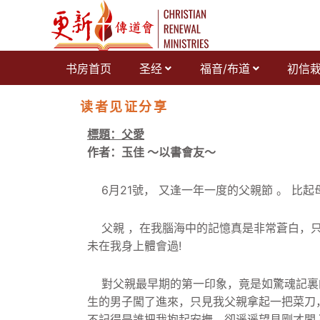
跳
至
内
容
书房首页
圣经
福音/布道
初信
读者见证分享
標題：父愛
作者：玉佳 ～以書會友～
6月21號， 又逢一年一度的父親節 。 比起
父親 ，在我腦海中的記憶真是非常蒼白，只
未在我身上體會過!
對父親最早期的第一印象，
竟是如驚魂記裏
生的男子闖了進來，
只見我父親拿起一把菜刀
不記得是誰把我抱起安撫。
卻遥遥望見剛才闖