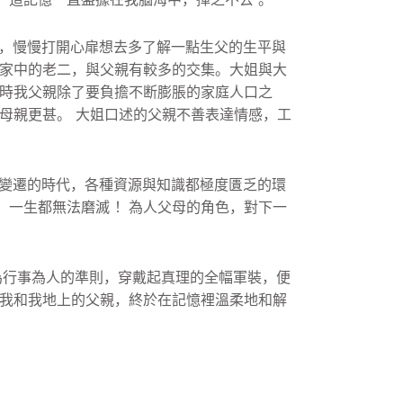
，
慢慢打開心扉想去多了解一點生父的生平與
家中的老二，與父親有較多的交集。
大姐與大
當時我父親除了要負擔不断膨脹的家庭人口之
母親更甚。 大姐口述的父親不善表達情感，工
變遷的時代，
各種資源與知識都極度匱乏的環
，一生都無法磨滅 ！為人父母的角色，對下一
為行事為人的準則，穿戴起真理的全幅軍裝，
便
，我和我地上的父親，終於在記憶裡溫柔地和解