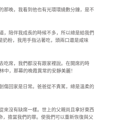
的那晚，我看到他也有光環環繞數分鐘，
是不
道，
陪伴我成長的時候不多，所以總是給我們
是奶粉，我用手指沾著吃，
頭兩口還是咸味
去吃席，
我們都沒有跟家裡說。在開席的時
林中，
那幕的晚霞異常的安靜美麗！
創傷回家是日常。
爸爸從不責駡，總是溫柔的
從來沒有缺席一樣。世上的父親尚且拿好東西
命，擔當我們的罪。
使我們可以重新恢復與父