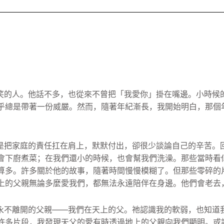
笑的人。
他話不多，也從來不曾把「我愛你」掛在嘴邊。小時候
乎總是帶著一份威嚴。然而，
隨著年紀漸長，我開始明白，那個
是把家庭的責任扛在肩上，默默付出，卻很少談論自己的辛苦。
會下廚煮菜；在我們還小的時候，
也會幫我們洗澡。那些當時看
算多。許多關於他的故事，隨著時間慢慢模糊了。
但那些零碎的
上的父親無論多麼愛我們，都無法永遠陪伴在身邊。他們會老去
永不離開的父親——我們在天上的父。
祂認識我的軟弱，也知道
許多片段，
我發現天父的愛有時透過地上的父親向我們顯明。
或