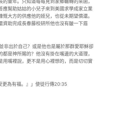
長的童年。
只知道每每見到家鄉輾轉的來函，
答應幫助姑姑的小兒子來到美國求學成家立業
慷慨大方的供應他的姪兒，也從未期望償還。
還資助完成長春藤校研所他也沒有皺一下眉
並非出於自己？
或是他也是屬於那群愛耶穌卻
的都是神所賜的？
他沒有掛在嘴邊的大道理，
是用嘴裡說，更不是用心裡想的，而是切切實
受更為有福。』」
使徒行傳20:35