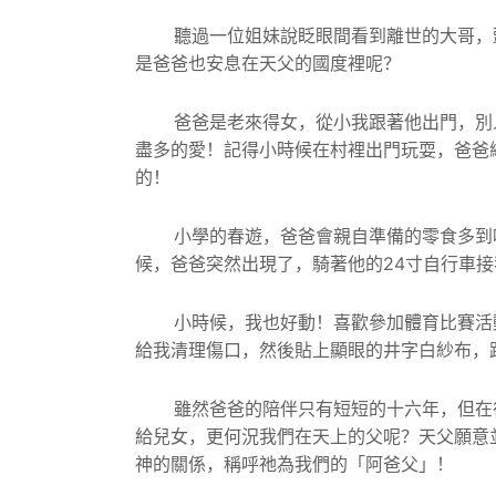
聽過一位姐妹說眨眼間看到離世的大哥，
是爸爸也安息在天父的國度裡呢？
爸爸是老來得女，從小我跟著他出門，別
盡多的愛！
記得小時候在村裡出門玩耍，爸爸
的！
小學的春遊，爸爸會親自準備的零食多到
候，爸爸突然出現了，
騎著他的24寸自行車
小時候，我也好動！喜歡參加體育比賽活
給我清理傷口，
然後貼上顯眼的井字白紗布，
雖然爸爸的陪伴只有短短的十六年，但在
給兒女，
更何況我們在天上的父呢？天父願意
神的關係，稱呼祂為我們的「阿爸父」！