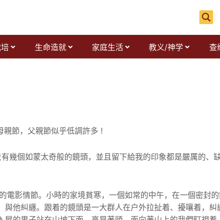
栽培
生命造就
家庭生活
教义/神学
查
母親節，父親節似乎低調許多 !
有幾個如蒙太奇般的鏡頭，
並且留下給我的印象都是嚴厲的、
的電影情節。小時的家境貧寒，一個如常的中午，
在一個密封的
，與他糾纏。
跟着的鏡頭是一大群人在户外拉扯着、擾嚷着，糾
入屋的男子站在山坡下面，高昂著頭，
面向著山上的我們盯視着