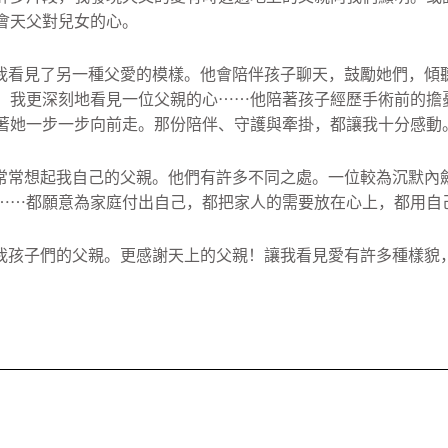
會天父對兒女的心。
我看見了另一種父愛的模樣。他會陪伴孩子聊天，鼓勵她們，
傾
，
我更深刻地看見一位父親的心⋯⋯他陪著孩子經歷手術前的擔
著她一步一步向前走。那份陪伴、守護與牽掛，
都讓我十分感動
常常想起我自己的父親。他們有許多不同之處。
一位較為沉默內
⋯⋯
都願意為家庭付出自己，都把家人的需要放在心上，
都用自
我孩子們的父親。更感謝天上的父親！
讓我看見愛有許多種樣貌