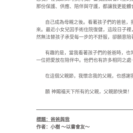
那份保護、供應、
陪伴與守護，都讓我更能體
自己成為母親之後。看著孩子們的爸爸，
來。
最近小女兒因手術住院復健，這段日子裡
然無法替孩子承受每一步的不舒服，
卻願意陪
有趣的是，當我看著孩子們的爸爸時，
也
一位把愛放在陪伴中。他們也有許多相同之處
在這個父親節，我懷念我的父親，
也感謝
願 神賜福天下所有的父親，父親節快樂！
標題：爸爸與我
作者：小樹 ～以書會友～