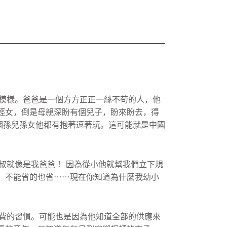
模樣。爸爸是一個方方正正一絲不苟的人，
他
輕女，
倒是母親深盼有個兒子，盼來盼去，得
個孫兒孫女他都有抱著逗著玩。
這可能就是中國
叔就像是我爸爸 ！因為從小他就幫我們立下規
，不能省的也省⋯⋯現在你知道為什麼我幼小
費的習慣。
可能也是因為他知道全部的供應來