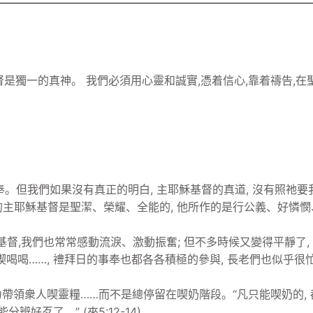
獨一的真神。 我們必須用心靈和誠實,憑着信心,靠着禱告,在
奉。但我們如果沒有真正的明白, 主耶穌基督的真道, 沒有照祂要
? 我們的主耶穌基督是聖潔、榮耀、全能的, 他所作的是行公義、好
,我們也常常感動流淚、激動振奮; 但不多時候又變得平靜了, 
喝喝……, 禮拜日的事奉也都各各積極的參與, 長老們也似乎很忙
力帶領衆人喫靈糧……而不是總停留在喫奶階段。“凡只能喫奶的, 
辨好歹了。” (來5:12-14)