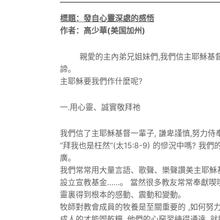
標題：發自心靈深處的感悟
作者：高少華(美国加州)
親愛的主內弟兄姐妹們,我們信主耶穌基督是
諦。
主耶穌要我們作什麼呢?
一.用心靈、誠實敬拜祂
我們信了主耶穌基督一輩子, 謙卑謹慎,努力侍
“拜我也是枉然”(太15:8-9) 的慘況中嗎
廣。
我們常常用大量言語、歌聲、樂聲讚美主耶穌基督
設立宣教基金……。 當然很多教友常常奉獻喫喫
靈裏得到根本的感動、震動和變動。
牧師對教會成員的牧養是至關重要的 ,如何努
成人的才能喫乾糧, 他們的心竅習練得通達, 就能分