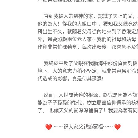
直到我被人帶到神的家，認識了天上的父，
他的為人！
從我的大姐口中 ，獲知我父親竟
哥出生不久，就隨着父母從內地來到了香港定
外，
還要照顧兩位老人家⋯我們的祖母和姑母
作卻非常忙碌勤奮，每次出糧後，
都會急不及
我終於平反了父親在我腦海中那份負面刻板
境下，人的意志力稍不堅定，
就非常容易沉淪
代造成的影響，真是何其深遠!
然而，人世間苦難的根源，終究是因為不認識
能為子子孫孫的後代，樹立屬靈信仰傳承的榜
了。 也讓天父的愛深深補償了！我要為著有
～～祝大家父親節蒙福～～