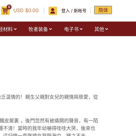
0
简体
USD
$
0.00
登入 / 新帐号
经材料
牧者装备
电子书
其他
缺乏温情的！
親生父親對女兒的親情與慈愛，從
鐵皮屋裏 ，後門忽然有被撬開的聲音，有一陌
纏不清！
當時的我年幼嚇得哇哇大哭，後來也
。這記憶一直盤據在我腦海中，揮之不去 。