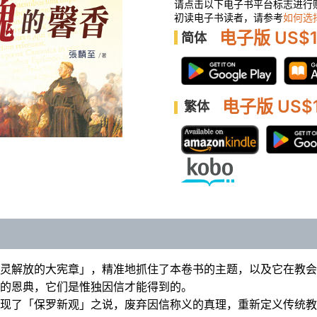
请点击以下电子书平台标志进行
太
初读电子书读者，请参考
如何选
書
电子版 US$1
简体
釋
經
講
道
电子版 US$1
繁体
数
量
目录页
更正
灵解放的大宪章」，精准地抓住了本卷书的主题，以及它在教会
的恩典，它们是惟独因信才能得到的。
现了「保罗新观」之说，废弃因信称义的真理，重新定义传统教