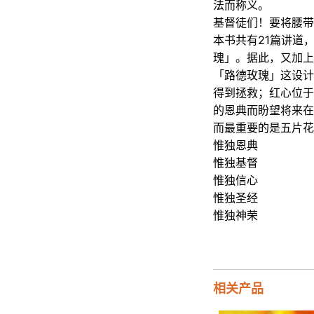
法而称义。
基督徒们！要将腰带
本书共有21篇讲道
瑰」。据此，又加上
「路德玫瑰」这设计
得到拯救；红心位于
的恩典而盼望将来在
而最重要的是五片花
惟独恩典
惟独基督
惟独信心
惟独圣经
惟独神荣
相关产品