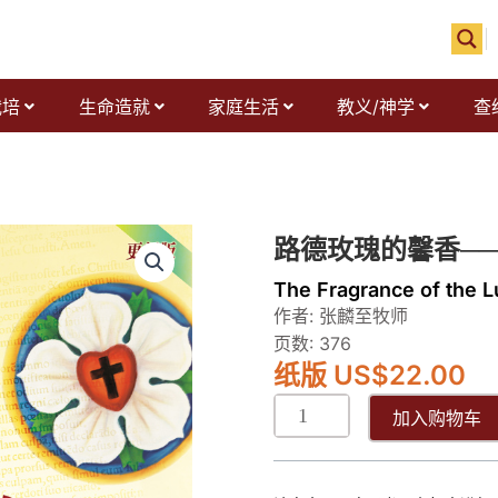
栽培
生命造就
家庭生活
教义/神学
查
路
路德玫瑰的馨香──
德
The Fragrance of the L
玫
作者: 张麟至牧师
瑰
页数: 376
的
纸版 US
$
22.00
馨
香
加入购物车
──
加
拉