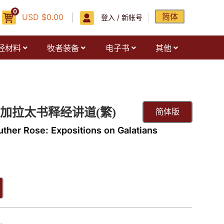
0
简体
USD
$
0.00
登入 / 新帐号
经材料
牧者装备
电子书
其他
加拉太书释经讲道(繁)
简体版
uther Rose: Expositions on Galatians