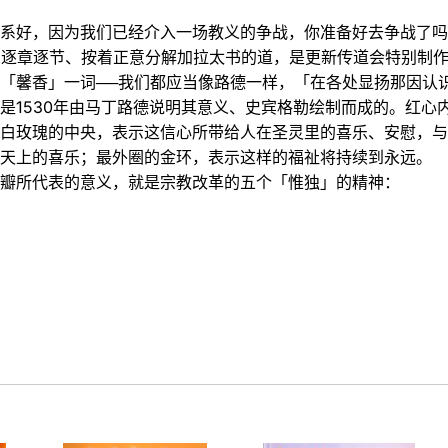
系好，因为我们已经介入一场教义的争战，你准备好去争战了吗
，逐章逐节、按着正意分解加拉太书的道，是更新传道会特别制
「馨香」一词──我们都应当像路德一样，「在各处显扬那因认识基
是1530年由马丁路德说明其意义、史宾格勒绘制而成的。红心
白玫瑰的中央，表示这信心所带给人在圣灵里的喜乐、安慰，与
天上的喜乐；最外圈的金环，表示这样的福祉将持续到永远。
瓣所代表的意义，就是宗教改革的五个「惟独」的精神：