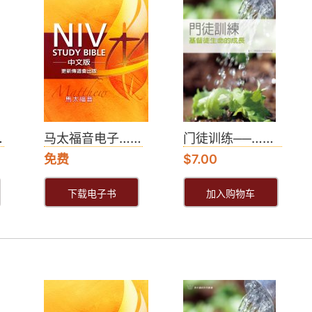
…
马太福音电子……
门徒训练──……
免费
$
7.00
下载电子书
加入购物车