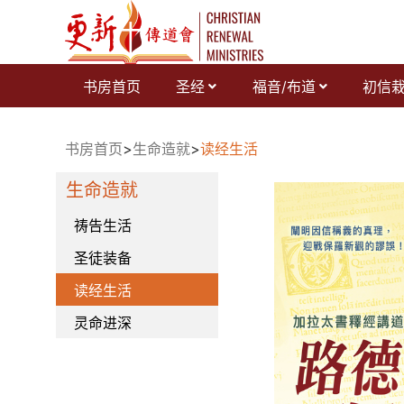
跳
至
内
容
书房首页
圣经
福音/布道
初信
书房首页
>
生命造就
>
读经生活
生命造就
祷告生活
圣徒装备
读经生活
灵命进深