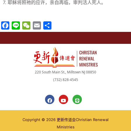
7. 耶稣将照祂的应许，亲自再临，审判活人死人。
F
L
W
E
分
a
i
e
m
享
c
n
C
a
e
e
h
i
b
a
l
o
t
220 South Main St., Milltown NJ 08850
o
(732) 828-4545
k
F
Y
L
a
o
i
c
u
n
e
t
e
b
u
Copyright © 2026 更新传道会Christian Renewal
o
b
o
e
Ministries
k