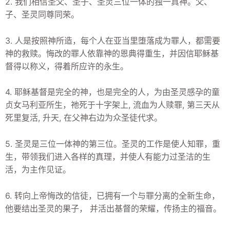
2. 我们相信圣父、圣子、圣灵三位一体的独一真神。父、
子、圣灵同尊同荣。
3. 人是按照神所造，每个人在亚当里堕落成为罪人，都需要
神的救赎。悔改的罪人依靠神的恩典得重生，并因信耶稣基
督得以称义，得着所应许的永生。
4. 耶稣基督是完全的神，也是完全的人，为由圣灵感孕的童
贞女马利亚所生，祂死于十字架上, 流血为人赎罪, 第三天从
死里复活, 升天, 在父神右边为众圣徒代求。
5. 圣灵是三位一体神的第三位。圣灵的工作是使人知罪，重
生，带领我们进入各样的真理，并使人有能力过圣洁的生
活，为主作见证。
6. 转向上帝悔改的信徒，已拥有一个与罪分离的全新生命，
他要结出圣灵的果子， 并活出基督的荣耀，传扬主的福音。