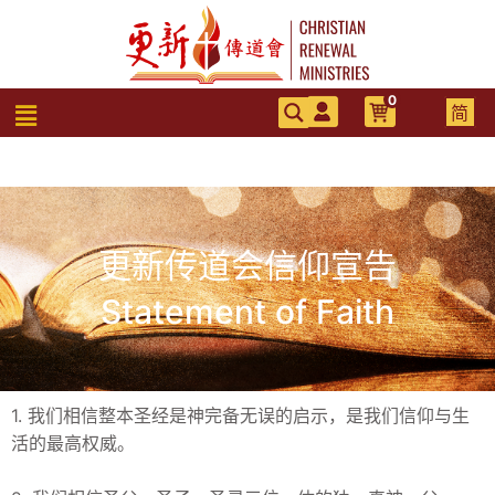
跳
至
内
容
0
菜
简
单
更新传道会信仰宣告
Statement of Faith
1. 我们相信整本圣经是神完备无误的启示，是我们信仰与生
活的最高权威。