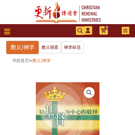
跳
至
内
容
0
菜
简
单
教义/神学
教义探索
神学纵览
>
书房首页
教义/神学
以
基
督
爲
中
心
的