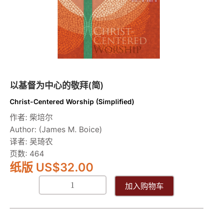
敬
拜
（精
裝
本）
数
量
以基督为中心的敬拜(简)
Christ-Centered Worship (Simplified)
作者: 柴培尔
Author: (James M. Boice)
译者: 吴琦农
页数: 464
纸版 US
$
32.00
加入购物车