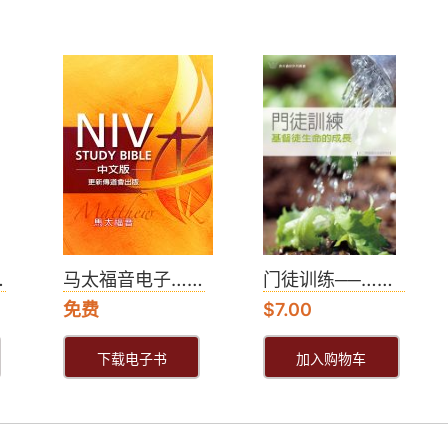
…
马太福音电子……
门徒训练──……
免费
$
7.00
下载电子书
加入购物车