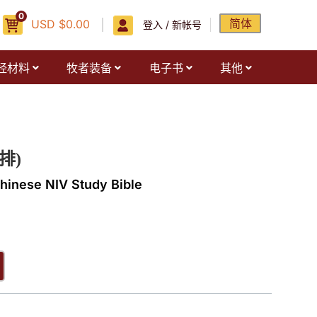
0
简体
USD
$
0.00
登入 / 新帐号
经材料
牧者装备
电子书
其他
排)
hinese NIV Study Bible