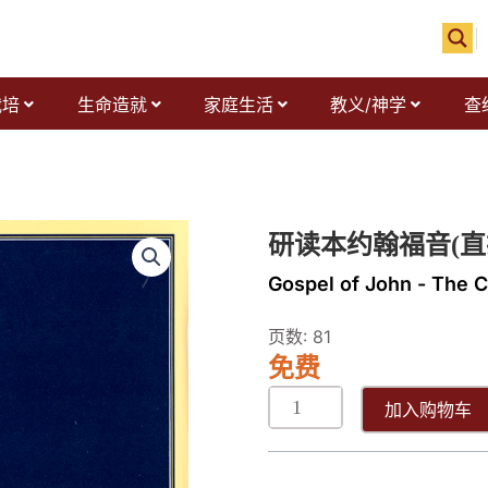
栽培
生命造就
家庭生活
教义/神学
查
研
研读本约翰福音(直
讀
Gospel of John - The C
本
約
页数: 81
翰
免费
福
音
加入购物车
(直
排)
数