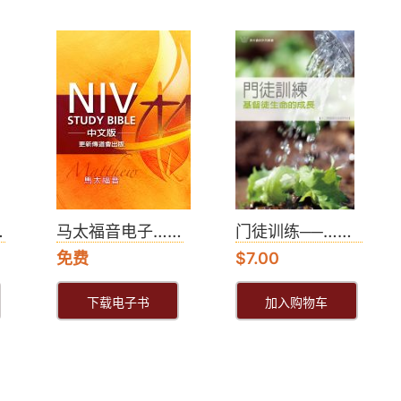
…
马太福音电子……
门徒训练──……
免费
$
7.00
下载电子书
加入购物车