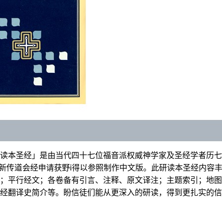
量
本圣经」是由当代四十七位福音派权威神学家及圣经学者历七年始完成
s出版。更新传道会经申请获野i得以参照制作中文版。此研读本圣经
；平行经文；各卷备有引言、注释、原文译注；主题索引；地图
经翻译史简介等。盼信徒们能从更深入的研读，得到更扎实的信