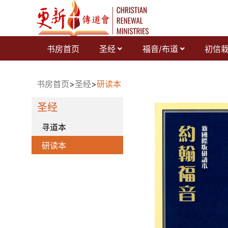
跳
至
内
容
书房首页
圣经
福音/布道
初信
书房首页
>
圣经
>
研读本
圣经
寻道本
研读本