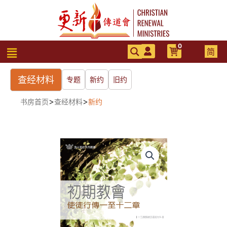
跳
至
内
容
0
菜
简
单
查经材料
专题
新约
旧约
>
>
书房首页
查经材料
新约
初
期
教
會
──
使
徒