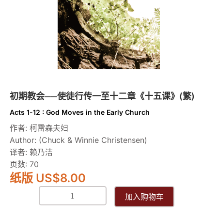
行
傳
一
至
十
二
章
《十
初期教会──使徒行传一至十二章《十五课》(繁)
五
Acts 1-12 : God Moves in the Early Church
課》
数
作者: 柯雷森夫妇
量
Author: (Chuck & Winnie Christensen)
译者: 赖乃洁
页数: 70
纸版 US
$
8.00
加入购物车