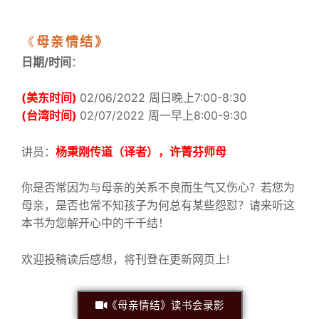
《
母亲情结》
日期/时间
：
(
美东时间)
02/06/2022 周日
晚上7:
00-8:30
(台湾时间)
02/07/2022 周一早上8:00-9:30
讲员：
杨秉刚传道（译者），许菁芬师母
你是否常因为与母亲的关系不良而生气又伤心？若您为
母亲，是否也常不知孩子为何总有某些怨怼？请来听这
本书为您解开心中的千千结！
欢迎投稿读后感想，将刊登在更新网页上!
《母亲情结》读书会录影