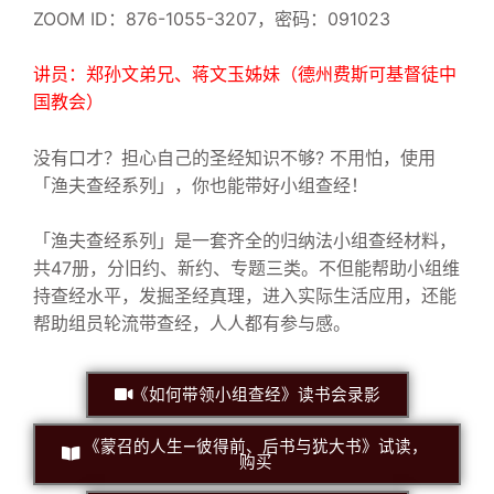
ZOOM ID：876-1055-3207，密码：091023
讲员：郑孙文弟兄、蒋文玉姊妹（德州费斯可基督徒中
国教会）
没有口才？担心自己的圣经知识不够? 不用怕，使用
「渔夫查经系列」，你也能带好小组查经！
「渔夫查经系列」是一套齐全的归纳法小组查经材料，
共47册，分旧约、新约、专题三类。不但能帮助小组维
持查经水平，发掘圣经真理，进入实际生活应用，还能
帮助组员轮流带查经，人人都有参与感。
《如何带领小组查经》读书会录影
《蒙召的人生—彼得前、后书与犹大书》试读，
购买