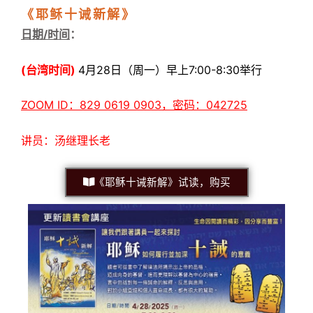
《耶稣十诫新解》
日期/时间
：
(台湾时间)
4月28日（周一）早上7:00-8:30举行
ZOOM ID：829 0619 0903，密码：042725
讲员：汤继理长老
《耶稣十诫新解》试读，购买