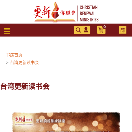
跳
至
内
容
0
菜
简
单
书房首页
>
台湾更新读书会
台湾更新读书会