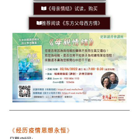
《
母亲情结》试读，购买
《
推荐阅读
东方父母西方情
》
《
经历疫情思想永恒
》