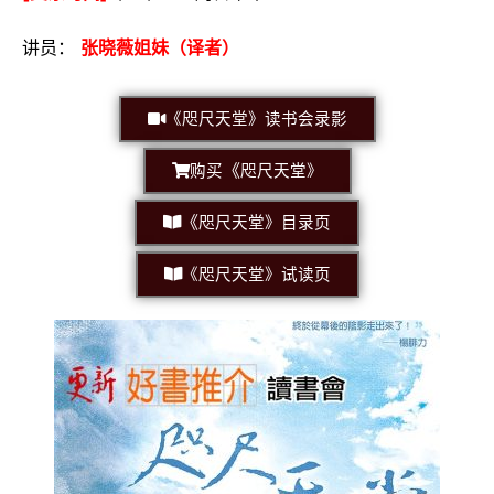
讲员：
张晓薇姐妹（译者）
《咫尺天堂》读书会录影
《
购买
咫尺天堂
》
《
咫尺天堂
》
目录页
《咫尺天堂
》
试读页