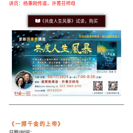
讲员：杨秉刚传道，许菁芬师母
《共度人生风暴》试读，购买
《一掷千金的上帝》
日期/时间
：