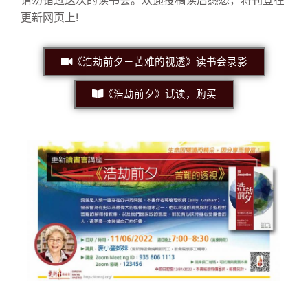
请勿错过这次的读书会。
欢迎投稿读后感想，将刊登在
更新网页上!
《浩劫前夕－苦难的视透》读书会录影
《浩劫前夕》试读，购买