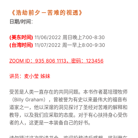
《浩劫前夕－苦难的视透》
日期/时间
：
(
美东时间)
11/06/2022 周日
晚上7:
00-8:30
(台湾时间)
11/07/2022 周一早上8:00-9:30
ZOOM ID：935 806 1113，密码：123456
讲员：
麦小莹
姊
妹
受苦是人类一直存在的共同问题。本书作者葛培理牧师
（Billy Graham），曾被誉为有史以来最伟大的福音布
道家之一，他以深邃的洞见探讨了圣经对苦难的解释和
教导，以及我们应采取的态度。对于有心扶持身心受伤
者的人，这更是一本装备自己的好书。