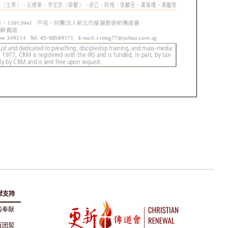
献支持
般奉献
百团契