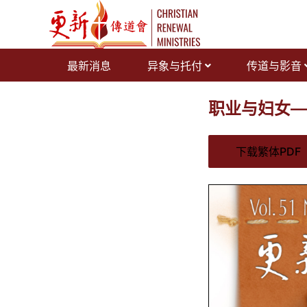
跳
至
内
容
最新消息
异象与托付
传道与影音
职业与妇女—
下载繁体PDF