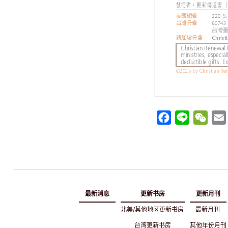
F
L
W
a
i
e
c
n
C
e
e
h
i
b
a
l
o
t
最新消息
更新书房
更新月刊
o
北美/其他地区更新书房
最新月刊
k
台湾更新书房
其他年份月刊