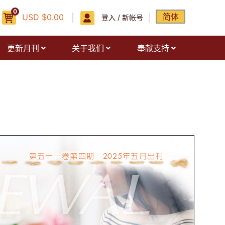
0
简体
USD
$
0.00
登入 / 新帐号
更新月刊
关于我们
奉献支持