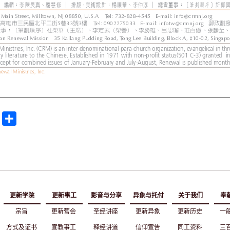
E
分
m
享
a
更新学院
更新事工
影音与分享
异象与托付
关于我们
奉
宗旨
更新营会
圣经讲座
更新异象
更新历史
一
方式及证书
宣教事工
释经讲道
信仰宣告
同工资料
三