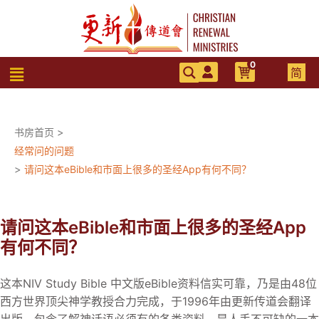
跳
至
内
容
0
菜
简
单
书房首页
>
经常问的问题
>
请问这本eBible和市面上很多的圣经App有何不同？
请问这本eBible和市面上很多的圣经App
有何不同？
这本NIV Study Bible 中文版eBible资料信实可靠，乃是由48位
西方世界顶尖神学教授合力完成，于1996年由更新传道会翻译
出版，包含了解神话语必须有的各类资料，是人手不可缺的一本