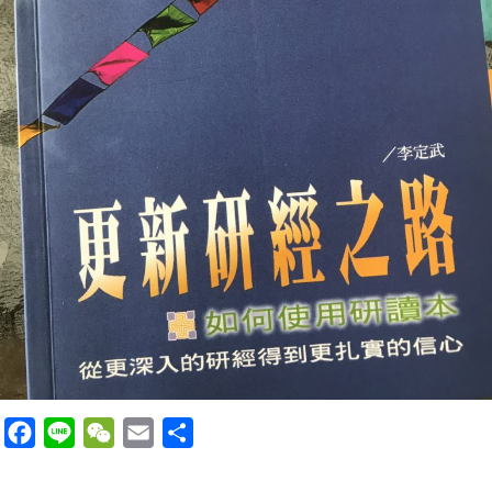
F
L
W
E
分
a
i
e
m
享